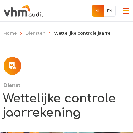
EN
NL
Wettelijke controle jaarre...
Home
Diensten
Diensten
Over ons
Werken bij
Dienst
Wettelijke controle
Internationaal
jaarrekening
Contact