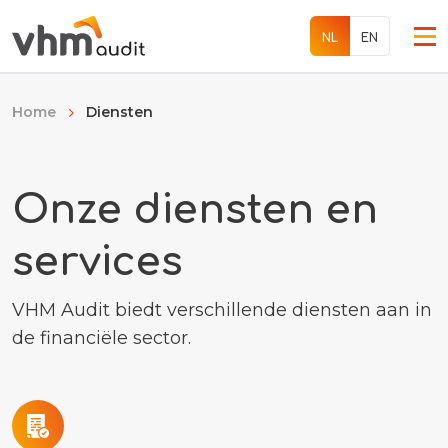
EN
NL
Diensten
Home
Diensten
Onze diensten en
Over ons
services
Werken bij
VHM Audit biedt verschillende diensten aan in
Internationaal
de financiële sector.
Contact