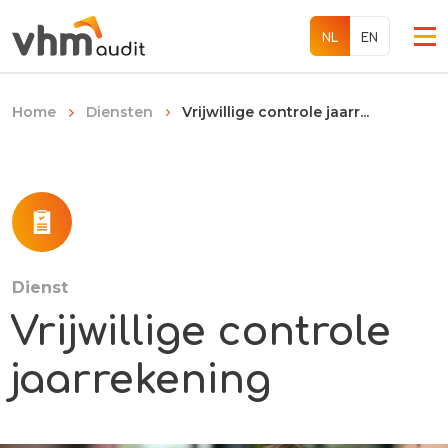
EN
NL
Vrijwillige controle jaarr...
Home
Diensten
Diensten
Over ons
Werken bij
Dienst
Vrijwillige controle
Internationaal
jaarrekening
Contact