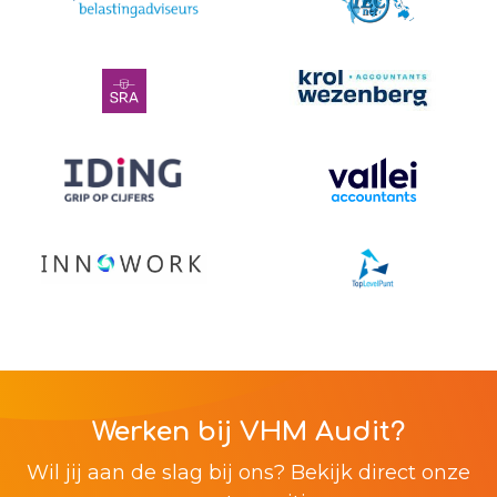
Werken bij VHM Audit?
Wil jij aan de slag bij ons? Bekijk direct onze