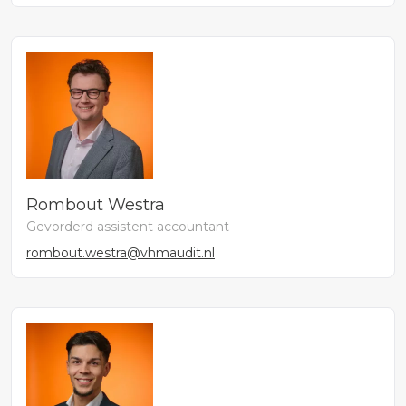
Rombout Westra
Gevorderd assistent accountant
rombout.westra@vhmaudit.nl