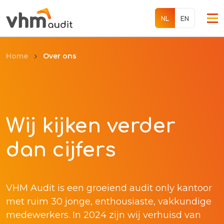
EN
NL
Over ons
Home
Diensten
Over ons
Wij kijken verder
Werken bij
dan cijfers
Internationaal
Contact
VHM Audit is een groeiend audit only kantoor
met ruim 30 jonge, enthousiaste, vakkundige
medewerkers. In 2024 zijn wij verhuisd van