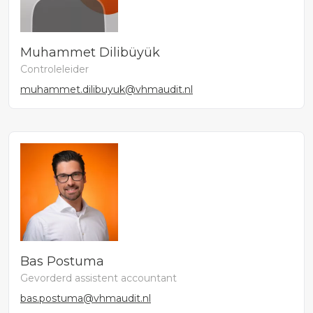
Muhammet Dilibüyük
Controleleider
muhammet.dilibuyuk@vhmaudit.nl
Bas Postuma
Gevorderd assistent accountant
bas.postuma@vhmaudit.nl