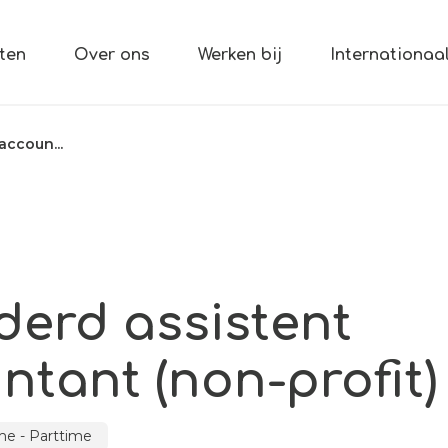
ten
Over ons
Werken bij
Internationaa
accoun...
derd assistent
ntant (non-profit)
ime - Parttime