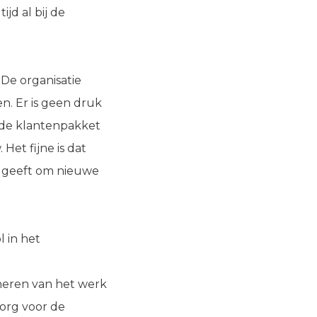
jd al bij de
 De organisatie
n. Er is geen druk
rede klantenpakket
 Het fijne is dat
te geeft om nieuwe
l in het
neren van het werk
zorg voor de