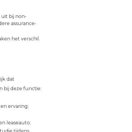
it bij non-
ndere assurance-
ken het verschil.
jk dat
bij deze functie:
 en ervaring;
en leaseauto;
tudie tijdens