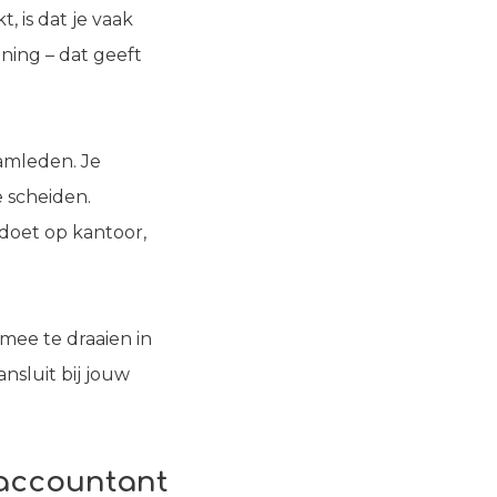
, is dat je vaak
ning – dat geeft
eamleden. Je
e scheiden.
 doet op kantoor,
mee te draaien in
nsluit bij jouw
 accountant