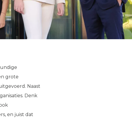
kundige
en grote
uitgevoerd. Naast
rganisaties. Denk
 ook
, en juist dat