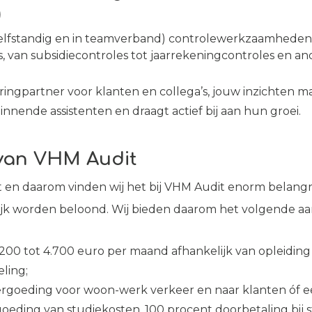
)
zelfstandig en in teamverband) controlewerkzaamheden u
es, van subsidiecontroles tot jaarrekeningcontroles en a
ringpartner voor klanten en collega’s, jouw inzichten ma
innende assistenten en draagt actief bij aan hun groei.
e van VHM Audit
 en daarom vinden wij het bij VHM Audit enorm belangri
jk worden beloond. Wij bieden daarom het volgende aan 
3.200 tot 4.700 euro per maand afhankelijk van opleiding
ling;
ergoeding voor woon-werk verkeer en naar klanten óf e
oeding van studiekosten, 100 procent doorbetaling bij s