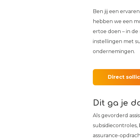
Ben jij een ervare
hebben we een mooi
ertoe doen – in de 
instellingen met s
ondernemingen.
Direct solli
Dit
ga je d
Als gevorderd assi
subsidiecontroles,
assurance-opdracht