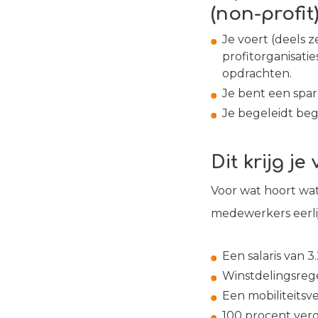
(non-profit
Je voert (deels 
profitorganisati
opdrachten.
Je bent een spar
Je begeleidt beg
Dit
krijg j
Voor wat hoort wat
medewerkers eerli
Een salaris van 
Winstdelingsrege
Een mobiliteitsv
100 procent verg