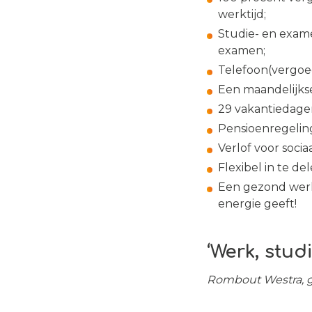
werktijd;
Studie- en exam
examen;
Telefoon(vergoed
Een maandelijks
29 vakantiedagen
Pensioenregelin
Verlof voor socia
Flexibel in te d
Een gezond werkk
energie geeft!
‘Werk, stud
Rombout Westra, g