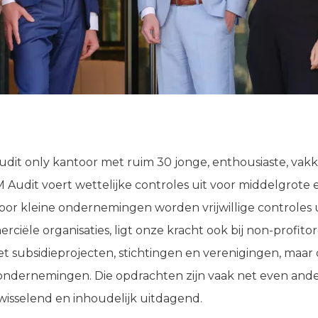
udit only kantoor met ruim 30 jonge, enthousiaste, vak
udit voert wettelijke controles uit voor middelgrote 
or kleine ondernemingen worden vrijwillige controles 
rciële organisaties, ligt onze kracht ook bij non-profito
et subsidieprojecten, stichtingen en verenigingen, maar
ndernemingen. Die opdrachten zijn vaak net even anders
isselend en inhoudelijk uitdagend.