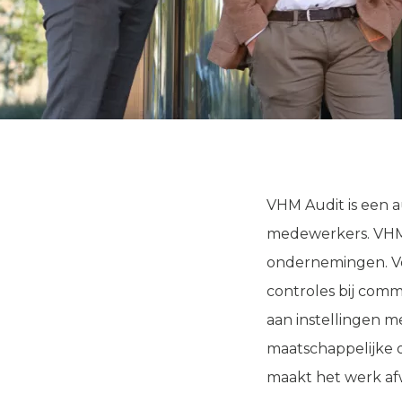
VHM Audit is een a
medewerkers. VHM A
ondernemingen. Vo
controles bij comme
aan instellingen m
maatschappelijke o
maakt het werk afw